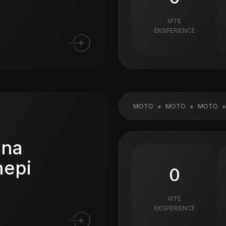
VITE
EKSPERIENCË
MOTO
MOTO
MOTO
MOTO
M
ona
hepi
0
VITE
EKSPERIENCË