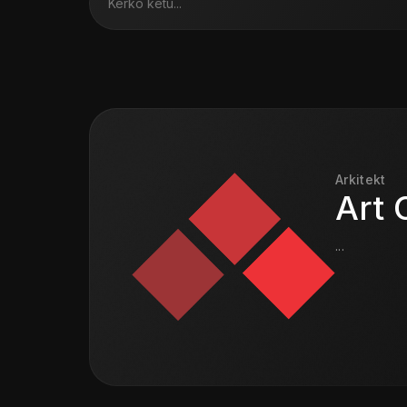
Arkitekt
Art 
...