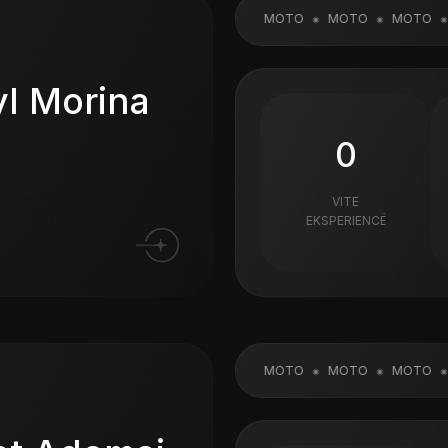
MOTO
MOTO
MOTO
MOTO
M
l Morina
0
VITE
EKSPERIENCË
MOTO
MOTO
MOTO
MOTO
M