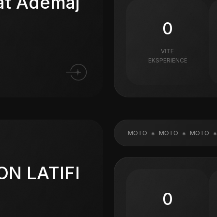
at Ademaj
0
VITE
EKSPERIENCË
MOTO
MOTO
MOTO
MOTO
M
ON LATIFI
0