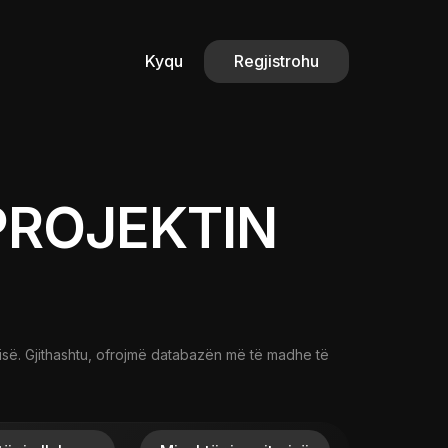
Kyqu
Regjistrohu
PROJEKTIN
risë. Gjithashtu, ofrojmë databazën më të madhe të