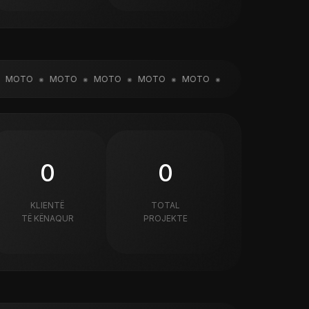
OTO
MOTO
MOTO
MOTO
MOTO
MOTO
MOTO
M
0
0
KLIENTË
TOTAL
TË KËNAQUR
PROJEKTE