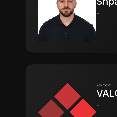
Shp
...
Arkitekt
VAL
...