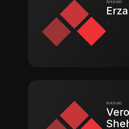
Arkitekt
Erza
...
Arkitekt
Ver
She