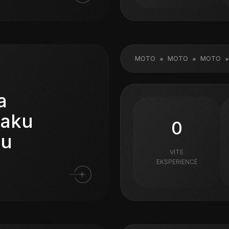
MOTO
MOTO
MOTO
MOTO
M
a
laku
0
gu
VITE
EKSPERIENCË