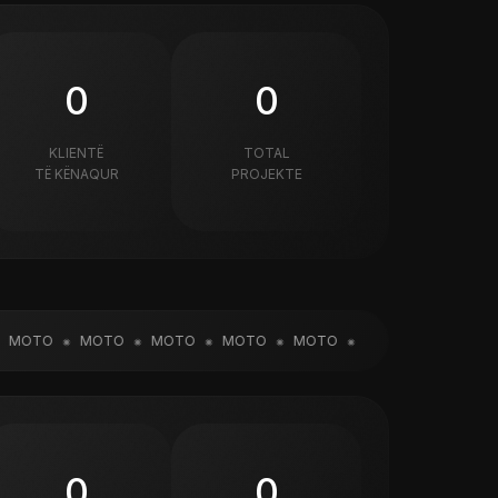
0
0
KLIENTË
TOTAL
TË KËNAQUR
PROJEKTE
OTO
MOTO
MOTO
MOTO
MOTO
MOTO
MOTO
M
0
0