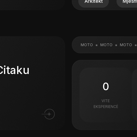
MOTO
MOTO
MOTO
MOTO
M
Citaku
0
VITE
EKSPERIENCË