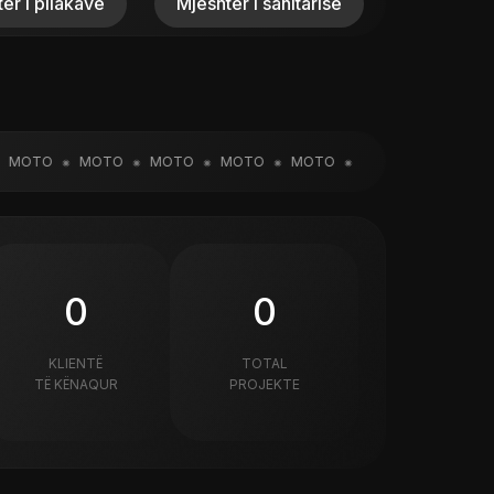
OTO
MOTO
MOTO
MOTO
MOTO
MOTO
MOTO
M
0
0
KLIENTË
TOTAL
TË KËNAQUR
PROJEKTE