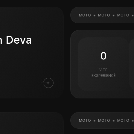
MOTO
MOTO
MOTO
MOTO
M
n Deva
0
VITE
EKSPERIENCË
MOTO
MOTO
MOTO
MOTO
M