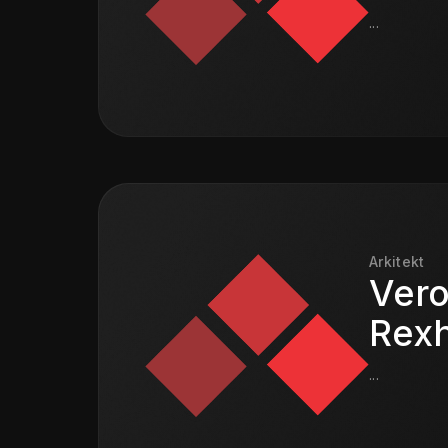
...
Arkitekt
Ver
Rex
...