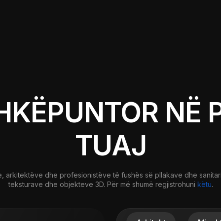
HKËPUNTOR NË 
TUAJ
e, arkitektëve dhe profesionistëve të fushës së pllakave dhe sanita
teksturave dhe objekteve 3D. Për më shumë regjistrohuni
këtu
.