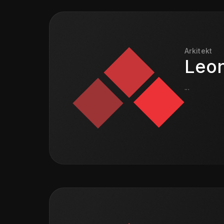
Arkitekt
Leo
...