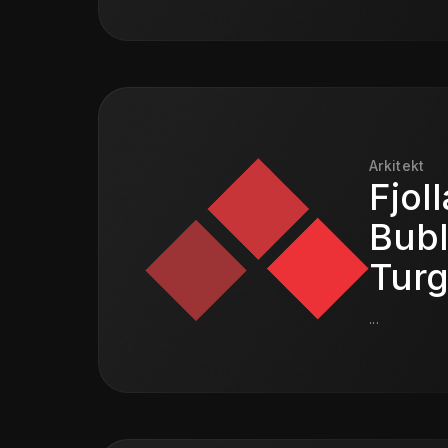
Arkitekt
Fjoll
Bub
Tur
...