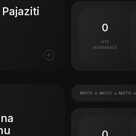
 Pajaziti
0
VITE
EKSPERIENCË
MOTO
MOTO
MOTO
MOTO
M
ona
hu
0